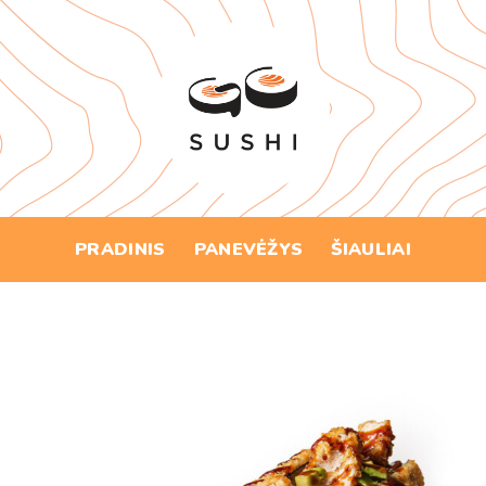
Skip
to
content
PRADINIS
PANEVĖŽYS
ŠIAULIAI