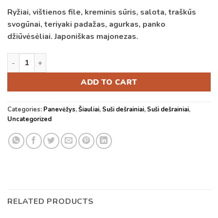
Ryžiai, vištienos file, kreminis sūris, salota, traškūs
svogūnai, teriyaki padažas, agurkas, panko
džiūvėsėliai. Japoniškas majonezas.
A1. Sushi dog su vištiena quantity
ADD TO CART
Categories:
Panevėžys
,
Šiauliai
,
Suši dešrainiai
,
Suši dešrainiai
,
Uncategorized
RELATED PRODUCTS