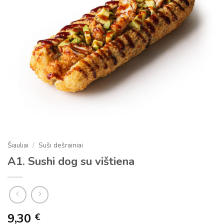
Šiauliai
/
Suši dešrainiai
A1. Sushi dog su vištiena
9,30
€