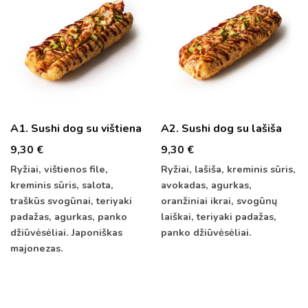
A1. Sushi dog su vištiena
A2. Sushi dog su lašiša
9,30
€
9,30
€
Ryžiai, vištienos file,
Ryžiai, lašiša, kreminis sūris,
kreminis sūris, salota,
avokadas, agurkas,
traškūs svogūnai, teriyaki
oranžiniai ikrai, svogūnų
padažas, agurkas, panko
laiškai, teriyaki padažas,
džiūvėsėliai. Japoniškas
panko džiūvėsėliai.
majonezas.