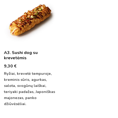
A3. Sushi dog su
krevetėmis
9,30
€
Ryžiai, krevetė tempuroje,
kreminis sūris, agurkas,
salota, svogūnų laiškai,
teriyaki padažas, Japoniškas
majonezas, panko
džiūvėsėliai.