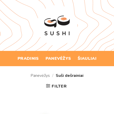
Skip
to
content
PRADINIS
PANEVĖŽYS
ŠIAULIAI
Panevėžys
/
Suši dešrainiai
FILTER