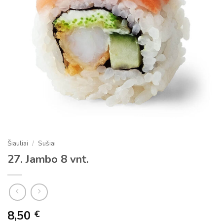
Šiauliai
/
Sušiai
27. Jambo 8 vnt.
8,50
€