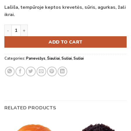
Lašiša, tempūroje keptos krevetės, sūris, agurkas, žali
ikrai.
27. Jambo 8 vnt. quantity
ADD TO CART
Categories:
Panevėžys
,
Šiauliai
,
Sušiai
,
Sušiai
RELATED PRODUCTS