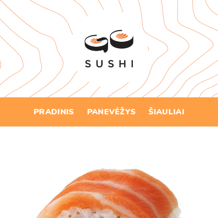
Skip
to
content
PRADINIS
PANEVĖŽYS
ŠIAULIAI