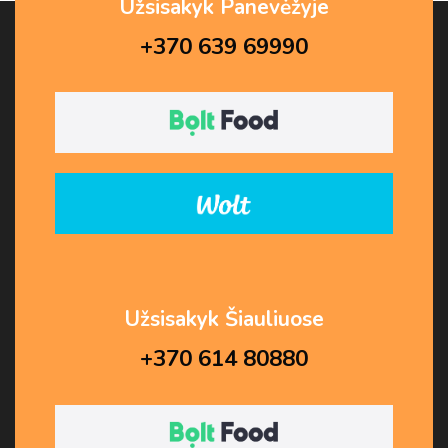
Užsisakyk Panevėžyje
+370 639 69990
Užsisakyk Šiauliuose
+370 614 80880