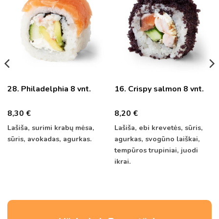
28. Philadelphia 8 vnt.
16. Crispy salmon 8 vnt.
8,30
€
8,20
€
Lašiša, surimi krabų mėsa,
Lašiša, ebi krevetės, sūris,
sūris, avokadas, agurkas.
agurkas, svogūno laiškai,
tempūros trupiniai, juodi
ikrai.