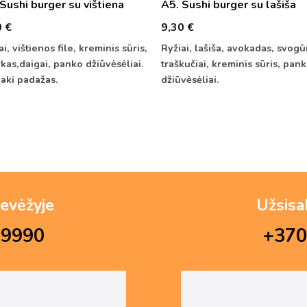
Sushi burger su vištiena
A5. Sushi burger su lašiša
0
€
9,30
€
ai, vištienos file, kreminis sūris,
Ryžiai, lašiša, avokadas, svog
kas,daigai, panko džiūvėsėliai.
traškučiai, kreminis sūris, pan
yaki padažas.
džiūvėsėliai.
evėžyje
Užsisa
69990
+370