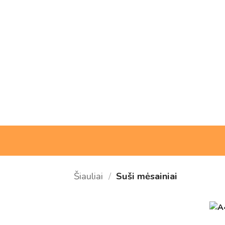
Skip
to
content
Šiauliai
/
Suši mėsainiai