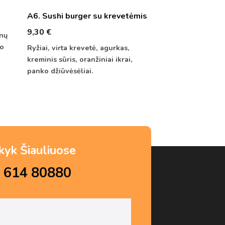
A6. Sushi burger su krevetėmis
9,30
€
ūnų
ko
Ryžiai, virta krevetė, agurkas,
kreminis sūris, oranžiniai ikrai,
panko džiūvėsėliai.
kyk Šiauliuose
 614 80880