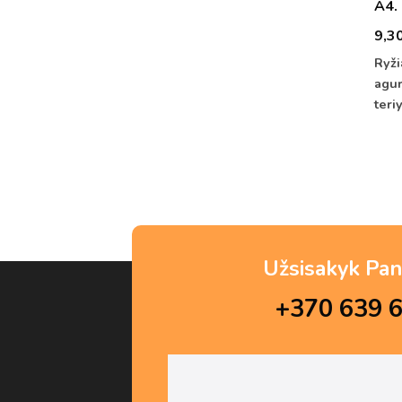
A4. 
9,3
Ryži
agur
teri
Užsisakyk Pan
+370 639 