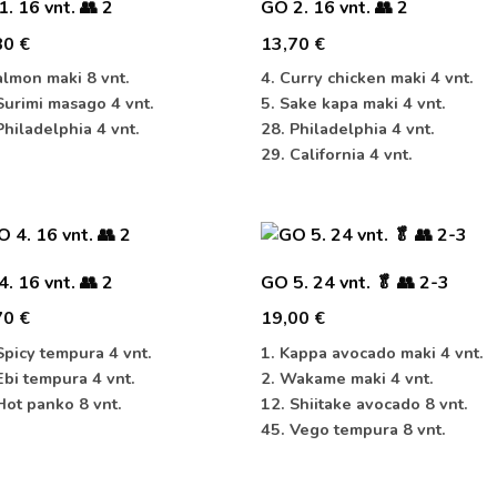
. 16 vnt. 👥 2
GO 2. 16 vnt. 👥 2
80
€
13,70
€
almon maki 8 vnt.
4. Curry chicken maki 4 vnt.
Surimi masago 4 vnt.
5. Sake kapa maki 4 vnt.
Philadelphia 4 vnt.
28. Philadelphia 4 vnt.
29. California 4 vnt.
. 16 vnt. 👥 2
GO 5. 24 vnt. 🥬 👥 2-3
70
€
19,00
€
Spicy tempura 4 vnt.
1. Kappa avocado maki 4 vnt.
Ebi tempura 4 vnt.
2. Wakame maki 4 vnt.
Hot panko 8 vnt.
12. Shiitake avocado 8 vnt.
45. Vego tempura 8 vnt.