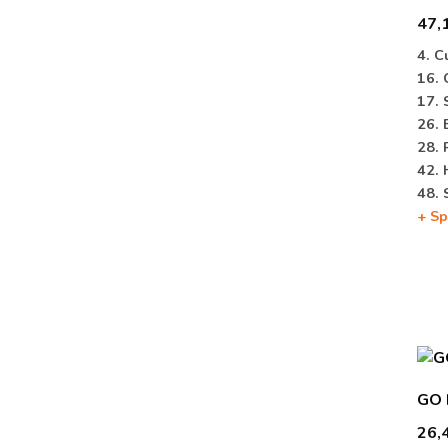
47,
4. C
16. 
17. 
26. 
28. 
42. 
48. 
+ Sp
GO 
26,