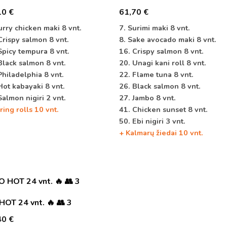
10
€
61,70
€
urry chicken maki 8 vnt.
7. Surimi maki 8 vnt.
Crispy salmon 8 vnt.
8. Sake avocado maki 8 vnt.
Spicy tempura 8 vnt.
16. Crispy salmon 8 vnt.
Black salmon 8 vnt.
20. Unagi kani roll 8 vnt.
Philadelphia 8 vnt.
22. Flame tuna 8 vnt.
Hot kabayaki 8 vnt.
26. Black salmon 8 vnt.
Salmon nigiri 2 vnt.
27. Jambo 8 vnt.
ring rolls 10 vnt.
41. Chicken sunset 8 vnt.
50. Ebi nigiri 3 vnt.
+ Kalmarų žiedai 10 vnt.
HOT 24 vnt. 🔥 👥 3
40
€