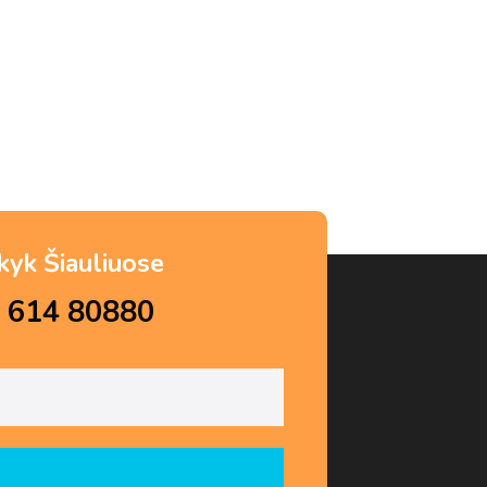
kyk Šiauliuose
 614 80880