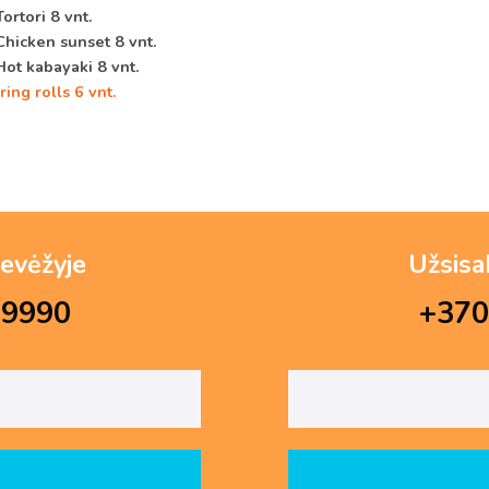
Tortori 8 vnt.
Chicken sunset 8 vnt.
Hot kabayaki 8 vnt.
ring rolls 6 vnt.
evėžyje
Užsisa
69990
+370