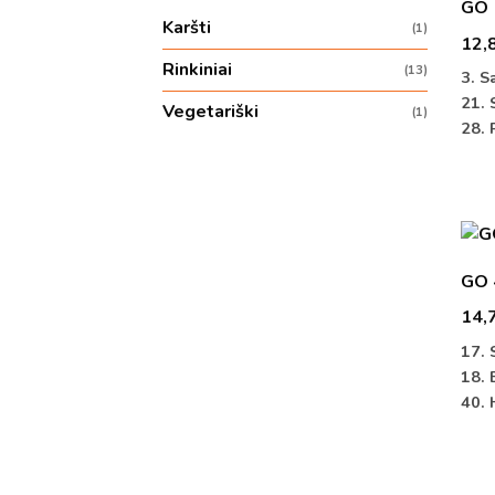
GO 1
Karšti
(1)
12,
Rinkiniai
(13)
3. S
21. 
Vegetariški
(1)
28. 
GO 4
14,
17. 
18. 
40. 