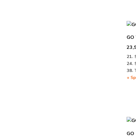
GO 7
23,
21. 
24. 
38. 
+ Sp
GO 1